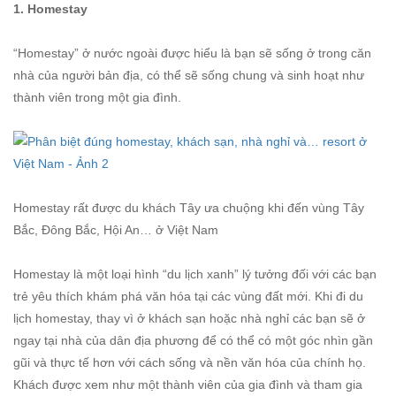
1. Homestay
“Homestay” ở nước ngoài được hiểu là bạn sẽ sống ở trong căn
nhà của người bản địa, có thể sẽ sống chung và sinh hoạt như
thành viên trong một gia đình.
Homestay rất được du khách Tây ưa chuộng khi đến vùng Tây
Bắc, Đông Bắc, Hội An… ở Việt Nam
Homestay là một loại hình “du lịch xanh” lý tưởng đối với các bạn
trẻ yêu thích khám phá văn hóa tại các vùng đất mới. Khi đi du
lịch homestay, thay vì ở khách sạn hoặc nhà nghỉ các bạn sẽ ở
ngay tại nhà của dân địa phương để có thể có một góc nhìn gần
gũi và thực tế hơn với cách sống và nền văn hóa của chính họ.
Khách được xem như một thành viên của gia đình và tham gia