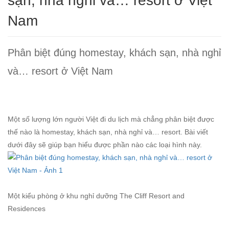
sạn, nhà nghỉ và… resort ở Việt
Nam
Phân biệt đúng homestay, khách sạn, nhà nghỉ
và… resort ở Việt Nam
Một số lượng lớn người Việt đi du lịch mà chẳng phân biệt được
thế nào là homestay, khách sạn, nhà nghỉ và… resort. Bài viết
dưới đây sẽ giúp bạn hiểu được phần nào các loại hình này.
Một kiểu phòng ở khu nghỉ dưỡng The Cliff Resort and
Residences