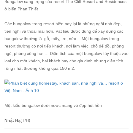
Bungalow sang trọng của resort The Cliff Resort and Residences
ở biển Phan Thiết
Các bungalow trong resort hiện nay lại là những ngôi nhà đẹp,
tiện nghi và thoải mái hơn. Vật liệu được dùng để xây dựng các
bungalow thường là: gỗ, mây, tre, nứa… Một bungalow trong
resort thường có nơi tiếp khách, nơi làm việc, chỗ để đồ, phòng
ngủ, phòng xông hơi,… Diện tích của một bungalow tùy thuộc vào
loại cho một khách, hai khách hay cho gia đình nhưng diện tích
rộng nhất thường không quá 150 m2.
Một kiểu bungalow dưới nước mang vẻ đẹp hút hồn
Nhật Hạ
(T/H)