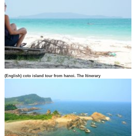
(English) coto island tour from hanoi. The Itinerary