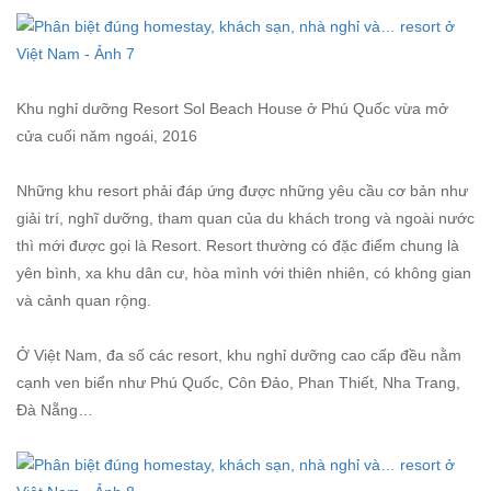
Khu nghỉ dưỡng Resort Sol Beach House ở Phú Quốc vừa mở
cửa cuối năm ngoái, 2016
Những khu resort phải đáp ứng được những yêu cầu cơ bản như
giải trí, nghĩ dưỡng, tham quan của du khách trong và ngoài nước
thì mới được gọi là Resort. Resort thường có đặc điểm chung là
yên bình, xa khu dân cư, hòa mình với thiên nhiên, có không gian
và cảnh quan rộng.
Ở Việt Nam, đa số các resort, khu nghỉ dưỡng cao cấp đều nằm
cạnh ven biển như Phú Quốc, Côn Đảo, Phan Thiết, Nha Trang,
Đà Nẵng…