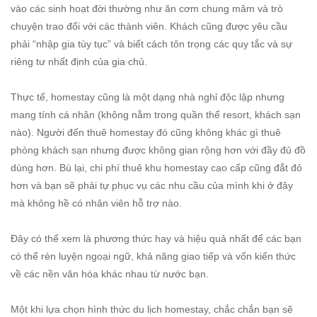
vào các sinh hoạt đời thường như ăn cơm chung mâm và trò
chuyện trao đổi với các thành viên. Khách cũng được yêu cầu
phải “nhập gia tùy tục” và biết cách tôn trọng các quy tắc và sự
riêng tư nhất định của gia chủ.
Thực tế, homestay cũng là một dạng nhà nghỉ độc lập nhưng
mang tính cá nhân (không nằm trong quần thể resort, khách sạn
nào). Người đến thuê homestay đó cũng không khác gì thuê
phòng khách sạn nhưng được không gian rộng hơn với đầy đủ đồ
dùng hơn. Bù lại, chi phí thuê khu homestay cao cấp cũng đắt đỏ
hơn và bạn sẽ phải tự phục vụ các nhu cầu của mình khi ở đây
mà không hề có nhân viên hỗ trợ nào.
Đây có thể xem là phương thức hay và hiệu quả nhất để các bạn
có thể rèn luyện ngoại ngữ, khả năng giao tiếp và vốn kiến thức
về các nền văn hóa khác nhau từ nước bạn.
Một khi lựa chọn hình thức du lịch homestay, chắc chắn bạn sẽ