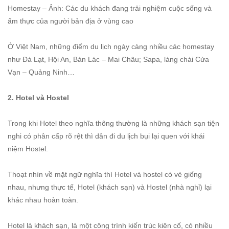
Homestay – Ảnh: Các du khách đang trải nghiệm cuộc sống và
ẩm thực của người bản địa ở vùng cao
Ở Việt Nam, những điểm du lịch ngày càng nhiều các homestay
như Đà Lạt, Hội An, Bản Lác – Mai Châu; Sapa, làng chài Cửa
Vạn – Quảng Ninh…
2. Hotel và Hostel
Trong khi Hotel theo nghĩa thông thường là những khách sạn tiện
nghi có phân cấp rõ rệt thì dân đi du lịch bụi lại quen với khái
niệm Hostel.
Thoạt nhìn về mặt ngữ nghĩa thì Hotel và hostel có vẻ giống
nhau, nhưng thực tế, Hotel (khách sạn) và Hostel (nhà nghỉ) lại
khác nhau hoàn toàn.
Hotel là khách sạn, là một công trình kiến trúc kiên cố, có nhiều