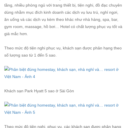
tầng, nhiều phòng ngủ với trang thiết bị, tiện nghi, đồ đạc chuyên
dùng nhằm mục đích kinh doanh các dịch vụ lưu trú, nghỉ ngơi,
ăn uống và các dịch vụ kèm theo khác như nhà hàng, spa, bar,
gym room, massage, hồ bơi… Hotel có chất lượng phục vụ tốt và
giá mắc hơn.
Theo mức độ tiện nghi phục vụ, khách sạn được phân hạng theo
số lượng sao từ 1 đến 5 sao.
Khách sạn Park Hyatt 5 sao ở Sài Gòn
Theo mức độ tiện nghi, phục vụ, các khách sạn được phân hạng