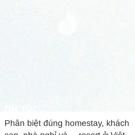
VN
EN
TIN TỨC
Phân biệt đúng homestay, khách