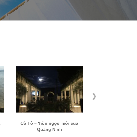
,
Cô Tô – ‘hòn ngọc’ mới của
Tất tần tật từ A-Z 
t
Quảng Ninh
Cô Tô