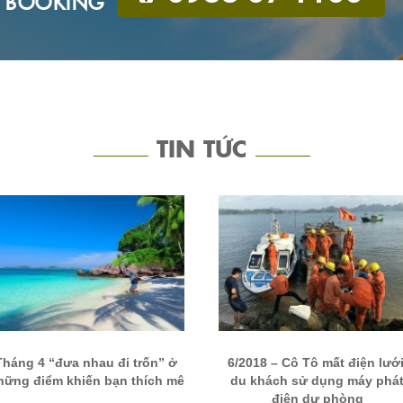
BOOKING
TIN TỨC
Tháng 4 “đưa nhau đi trốn” ở
6/2018 – Cô Tô mất điện lưới
hững điểm khiến bạn thích mê
du khách sử dụng máy phá
điện dự phòng