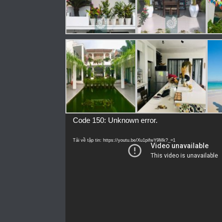
Trình
Code 150: Unknown error.
chơi
Video
Tải về tập tin: https://youtu.be/Xu1pifwY9Mk?_=1