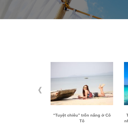
ả stress sau những
“Tuyệt chiêu” trốn nắng ở Cô
gày thi cử
Tô
n