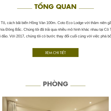
TỔNG QUAN
ô Tô, cách bãi biển Hồng Vàn 100m. Coto Eco Lodge với thâm niên gầ
o phía Đông Bắc. Chúng tôi đã trải qua nhiều mô hình khác nhau tại C
 đảo. Với 2017, chúng tôi có bước thay đổi cuối cùng với việc phá bỏ
XEM CHI TIẾT
PHÒNG