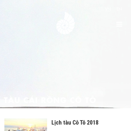
VN
EN
TÀU CÁI RỒNG CÔ TÔ
Lịch tàu Cô Tô 2018