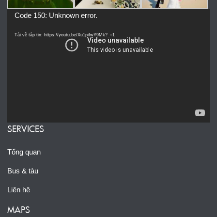
Trình
Code 150: Unknown error.
chơi
Video
Tải về tập tin: https://youtu.be/Xu1pifwY9Mk?_=1
SERVICES
Tổng quan
Bus & tàu
Liên hệ
MAPS