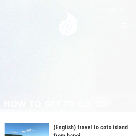
VN
EN
HOW TO GET TO CO TO
ISLAND
(English) travel to coto island
from hanoi