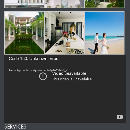
Trình
Code 150: Unknown error.
chơi
Video
Tải về tập tin: https://youtu.be/Xu1pifwY9Mk?_=1
SERVICES