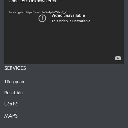
Code 150: Unknown error.
chơi
Video
Tải về tập tin: https://youtu.be/Xu1pifwY9Mk?_=1
SERVICES
Tổng quan
Bus & tàu
Liên hệ
MAPS